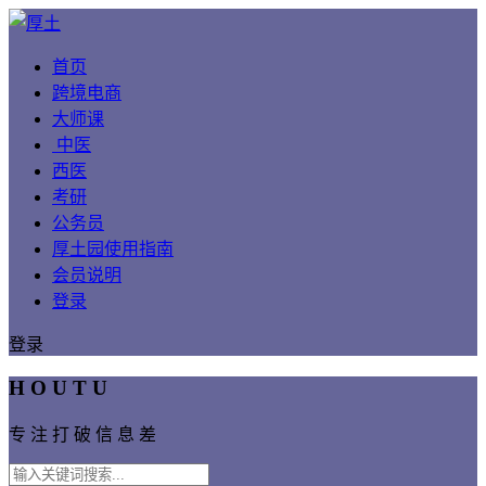
首页
跨境电商
大师课
中医
西医
考研
公务员
厚土园使用指南
会员说明
登录
登录
H O U T U
专 注 打 破 信 息 差